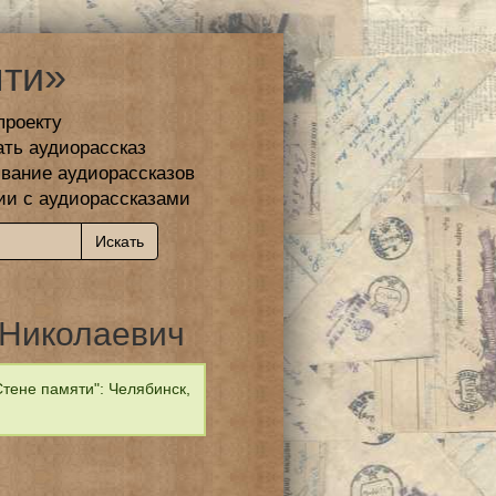
ти»
проекту
ать аудиорассказ
вание аудиорассказов
ии с аудиорассказами
 Николаевич
тене памяти": Челябинск,