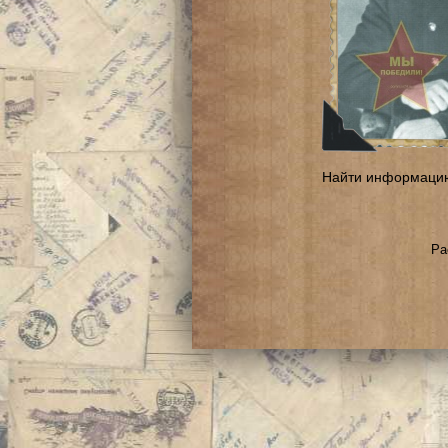
Найти информаци
Ра