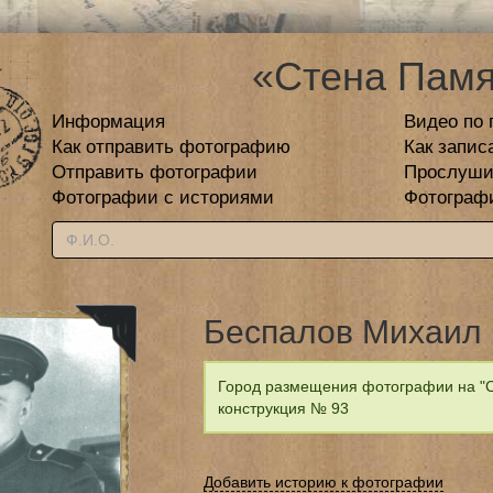
«Стена Памя
Информация
Видео по 
Как отправить фотографию
Как запис
Отправить фотографии
Прослуши
Фотографии с историями
Фотограф
Беспалов Михаил
Город размещения фотографии на "С
конструкция № 93
Добавить историю к фотографии