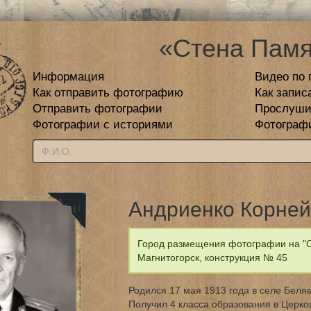
«Стена Памя
Информация
Видео по 
Как отправить фотографию
Как запис
Отправить фотографии
Прослуши
Фотографии с историями
Фотограф
Андриенко Корней
Город размещения фотографии на "С
Магнитогорск, конструкция № 45
Родился 17 мая 1913 года в селе Беля
Получил 4 класса образования в Церко