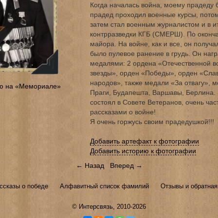
Когда началась война, моему прадеду 
прадед проходил военные курсы, пото
затем стал военным журналистом и в ит
контрразведки КГБ (СМЕРШ). По оконч
майора. На войне, как и все, он полу
было пулевое ранение в грудь. Он наг
медалями: 2 ордена «Отечественной в
звезды», орден «Победы», орден «Сла
народов», также медали «За отвагу», 
ю на «Мемориале»
Праги, Будапешта, Варшавы, Берлина. 
состоял в Совете Ветеранов, очень ча
рассказами о войне!
Я очень горжусь своим прадедушкой!!!
Добавить артефакт к фотографии
Добавить историю к фотографии
← Назад
Вперед →
ссказы о победе
Алфавитный список фамилий
Отзывы и обратная
©
Интерсвязь
, 2010-2026