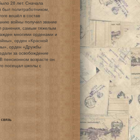
было 28 лет. Сначала
м был политработником,
оге вошёл в состав
анию войны получил звание
чал ранения, самым тяжелым
ражден многими орденами и
ойны», орден «Красной
вы», орден «Дружбы
медали за освобождение
В пенсионном возрасте он
сто посещал школы с
 связь