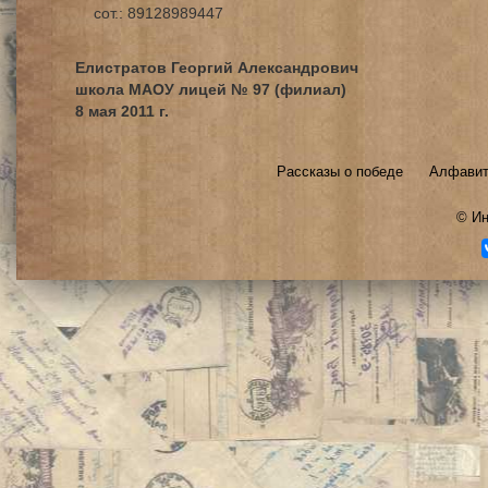
сот.: 89128989447
Елистратов Георгий Александрович
школа МАОУ лицей № 97 (филиал)
8 мая 2011 г.
Рассказы о победе
Алфавит
©
Ин