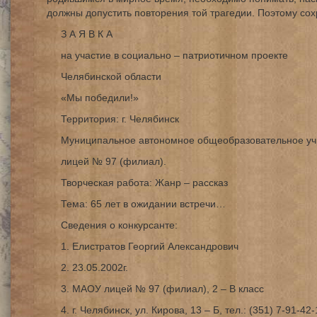
должны допустить повторения той трагедии. Поэтому сох
З А Я В К А
на участие в социально – патриотичном проекте
Челябинской области
«Мы победили!»
Территория: г. Челябинск
Муниципальное автономное общеобразовательное у
лицей № 97 (филиал).
Творческая работа: Жанр – рассказ
Тема: 65 лет в ожидании встречи…
Сведения о конкурсанте:
1. Елистратов Георгий Александрович
2. 23.05.2002г.
3. МАОУ лицей № 97 (филиал), 2 – В класс
4. г. Челябинск, ул. Кирова, 13 – Б, тел.: (351) 7-91-42