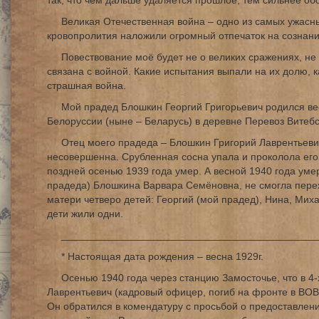
так, что чем дальше удаляется прошлое, тем сильнее об
Великая Отечественная война – одно из самых ужасны
кровопролития наложили огромный отпечаток на сознани
Повествование моё будет не о великих сражениях, не 
связана с войной. Какие испытания выпали на их долю, к
страшная война.
Мой прадед Блошкин Георгий Григорьевич родился вес
Белоруссии (ныне – Беларусь) в деревне Перевоз Витебс
Отец моего прадеда – Блошкин Григорий Лаврентьевич 
несовершенна. Срубленная сосна упала и проколола его
поздней осенью 1939 года умер. А весной 1940 года уме
прадеда) Блошкина Варвара Семёновна, не смогла пережи
матери четверо детей: Георгий (мой прадед), Нина, Мих
дети жили одни.
_____________________________________________
* Настоящая дата рождения – весна 1929г.
Осенью 1940 года через станцию Замосточье, что в 4
Лаврентьевич (кадровый офицер, погиб на фронте в ВОВ)
Он обратился в комендатуру с просьбой о предоставлен