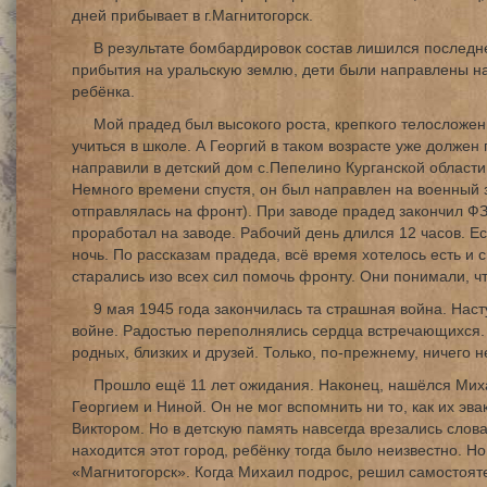
дней прибывает в г.Магнитогорск.
В результате бомбардировок состав лишился последне
прибытия на уральскую землю, дети были направлены н
ребёнка.
Мой прадед был высокого роста, крепкого телосложени
учиться в школе. А Георгий в таком возрасте уже должен 
направили в детский дом с.Пепелино Курганской области.
Немного времени спустя, он был направлен на военный з
отправлялась на фронт). При заводе прадед закончил ФЗ
проработал на заводе. Рабочий день длился 12 часов. Е
ночь. По рассказам прадеда, всё время хотелось есть и 
старались изо всех сил помочь фронту. Они понимали, чт
9 мая 1945 года закончилась та страшная война. Нас
войне. Радостью переполнялись сердца встречающихся.
родных, близких и друзей. Только, по-прежнему, ничего 
Прошло ещё 11 лет ожидания. Наконец, нашёлся Михаи
Георгием и Ниной. Он не мог вспомнить ни то, как их эвак
Виктором. Но в детскую память навсегда врезались слова 
находится этот город, ребёнку тогда было неизвестно. Но
«Магнитогорск». Когда Михаил подрос, решил самостоятел