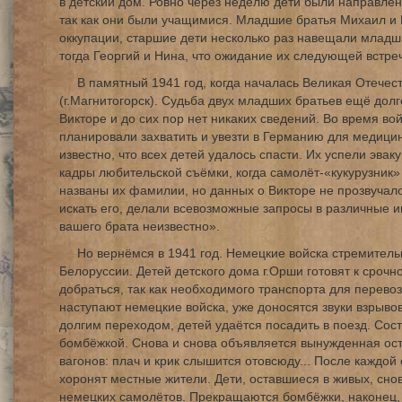
в детский дом. Ровно через неделю дети были направлены
так как они были учащимися. Младшие братья Михаил и В
оккупации, старшие дети несколько раз навещали младши
тогда Георгий и Нина, что ожидание их следующей встреч
В памятный 1941 год, когда началась Великая Отечест
(г.Магнитогорск). Судьба двух младших братьев ещё долг
Викторе и до сих пор нет никаких сведений. Во время во
планировали захватить и увезти в Германию для медицин
известно, что всех детей удалось спасти. Их успели эва
кадры любительской съёмки, когда самолёт-«кукурузник»
названы их фамилии, но данных о Викторе не прозвучал
искать его, делали всевозможные запросы в различные и
вашего брата неизвестно».
Но вернёмся в 1941 год. Немецкие войска стремител
Белоруссии. Детей детского дома г.Орши готовят к срочн
добраться, так как необходимого транспорта для перевоз
наступают немецкие войска, уже доносятся звуки взрыв
долгим переходом, детей удаётся посадить в поезд. Сост
бомбёжкой. Снова и снова объявляется вынужденная ост
вагонов: плач и крик слышится отовсюду... После каждо
хоронят местные жители. Дети, оставшиеся в живых, сно
немецких самолётов. Прекращаются бомбёжки, наконец, 