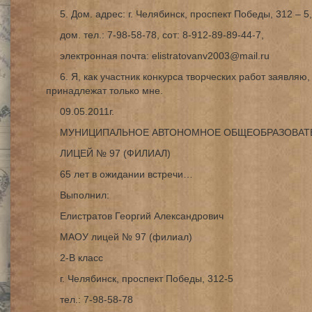
5. Дом. адрес: г. Челябинск, проспект Победы, 312 – 5,
дом. тел.: 7-98-58-78, сот: 8-912-89-89-44-7,
электронная почта: elistratovanv2003@mail.ru
6. Я, как участник конкурса творческих работ заявляю
принадлежат только мне.
09.05.2011г.
МУНИЦИПАЛЬНОЕ АВТОНОМНОЕ ОБЩЕОБРАЗОВАТ
ЛИЦЕЙ № 97 (ФИЛИАЛ)
65 лет в ожидании встречи…
Выполнил:
Елистратов Георгий Александрович
МАОУ лицей № 97 (филиал)
2-В класс
г. Челябинск, проспект Победы, 312-5
тел.: 7-98-58-78