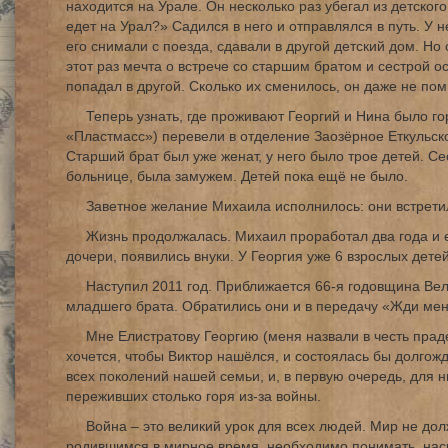
находится на Урале. Он несколько раз убегал из детско
едет на Урал?» Садился в него и отправлялся в путь. У н
его снимали с поезда, сдавали в другой детский дом. Но 
этот раз мечта о встрече со старшим братом и сестрой 
попадал в другой. Сколько их сменилось, он даже не пом
Теперь узнать, где проживают Георгий и Нина было го
«Пластмасс») перевели в отделение Заозёрное Еткульско
Старший брат был уже женат, у него было трое детей. С
больнице, была замужем. Детей пока ещё не было.
Заветное желание Михаила исполнилось: они встретил
Жизнь продолжалась. Михаил проработал два года и 
дочери, появились внуки. У Георгия уже 6 взрослых детей,
Наступил 2011 год. Приближается 66-я годовщина Ве
младшего брата. Обратились они и в передачу «Жди меня
Мне Елистратову Георгию (меня назвали в честь праде
хочется, чтобы Виктор нашёлся, и состоялась бы долгож
всех поколений нашей семьи, и, в первую очередь, для 
переживших столько горя из-за войны.
Война – это великий урок для всех людей. Мир не дол
родившимся в мирное время, необходимо понимать, наск