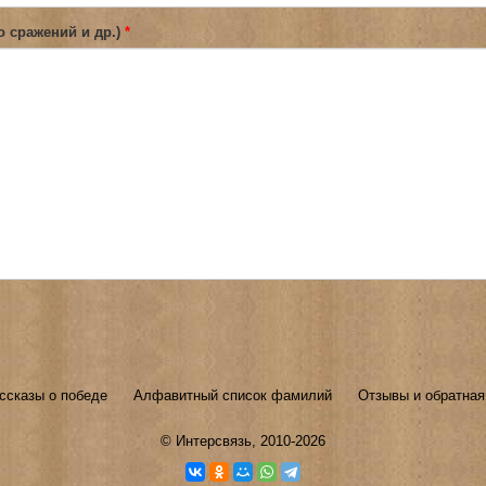
о сражений и др.)
*
ссказы о победе
Алфавитный список фамилий
Отзывы и обратная
©
Интерсвязь
, 2010-2026