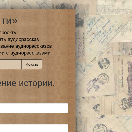
ти»
проекту
ать аудиорассказ
вание аудиорассказов
ии с аудиорассказами
ение истории.