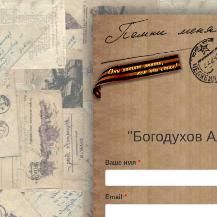
"Богодухов А
Ваше имя
*
Email
*