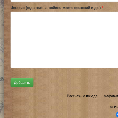
История (годы жизни, войска, место сражений и др.)
*
Рассказы о победе
Алфавит
©
Ин