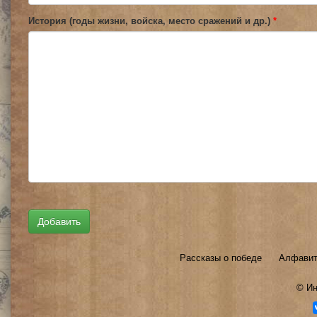
История (годы жизни, войска, место сражений и др.)
*
Рассказы о победе
Алфавит
©
Ин