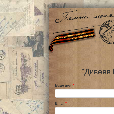
"Дивеев 
Ваше имя
*
Email
*