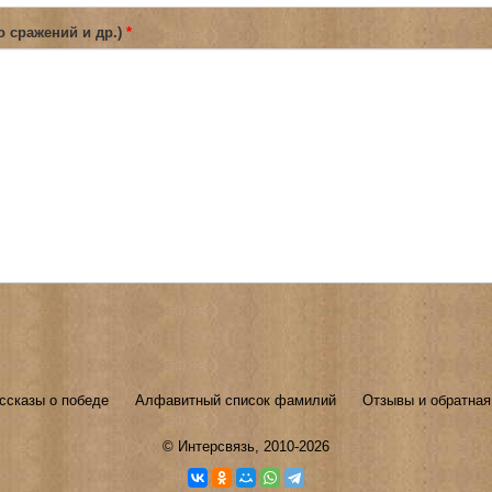
о сражений и др.)
*
ссказы о победе
Алфавитный список фамилий
Отзывы и обратная
©
Интерсвязь
, 2010-2026