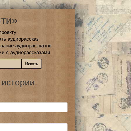
ти»
проекту
ать аудиорассказ
вание аудиорассказов
ии с аудиорассказами
 истории.