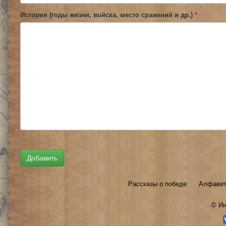
История (годы жизни, войска, место сражений и др.)
*
Рассказы о победе
Алфавит
©
Ин