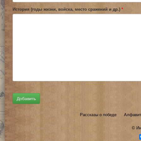
История (годы жизни, войска, место сражений и др.)
*
Рассказы о победе
Алфавит
©
Ин