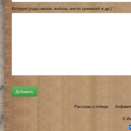
История (годы жизни, войска, место сражений и др.)
*
Рассказы о победе
Алфавит
©
Ин