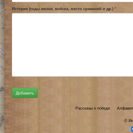
История (годы жизни, войска, место сражений и др.)
*
Рассказы о победе
Алфавит
©
Ин