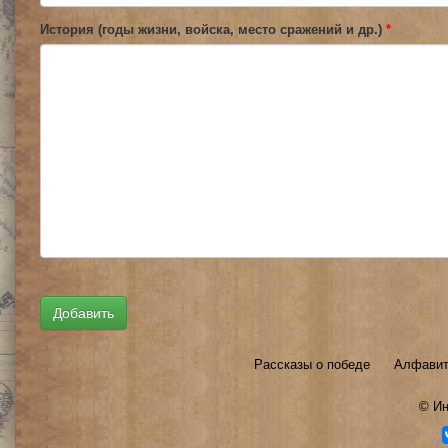
История (годы жизни, войска, место сражений и др.)
*
Рассказы о победе
Алфавит
©
Ин