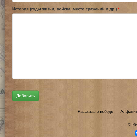
История (годы жизни, войска, место сражений и др.)
*
Рассказы о победе
Алфавит
©
Ин