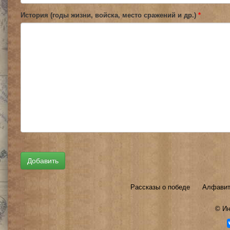
История (годы жизни, войска, место сражений и др.)
*
Рассказы о победе
Алфавит
©
Ин