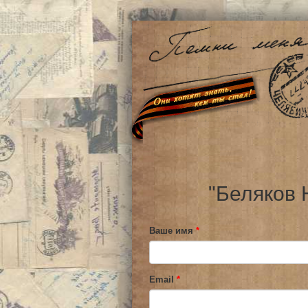
"Беляков 
Ваше имя
*
Email
*