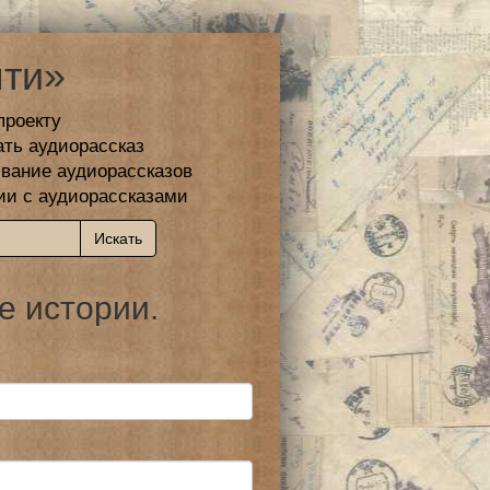
ти»
проекту
ать аудиорассказ
вание аудиорассказов
ии с аудиорассказами
е истории.