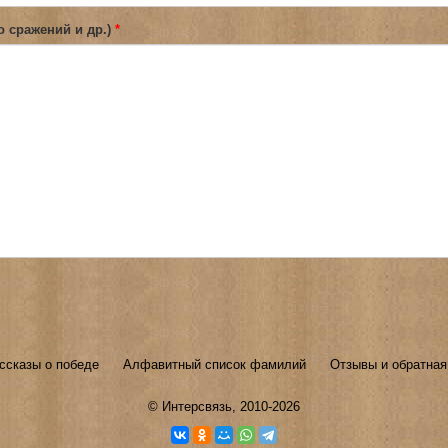
о сражений и др.)
*
ссказы о победе
Алфавитный список фамилий
Отзывы и обратная
©
Интерсвязь
, 2010-2026