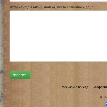
История (годы жизни, войска, место сражений и др.)
*
Рассказы о победе
Алфавит
©
Ин