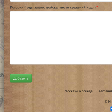
История (годы жизни, войска, место сражений и др.)
*
Рассказы о победе
Алфавит
©
Ин