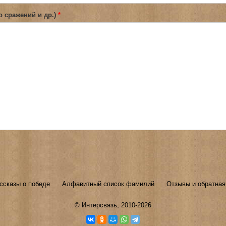
о сражений и др.)
*
ссказы о победе
Алфавитный список фамилий
Отзывы и обратная
©
Интерсвязь
, 2010-2026