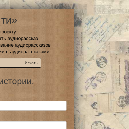
ти»
проекту
ать аудиорассказ
вание аудиорассказов
ии с аудиорассказами
истории.