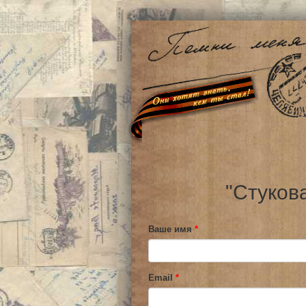
"Стуков
Ваше имя
*
Email
*