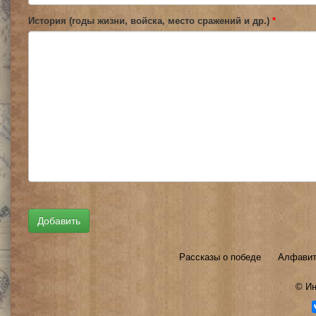
История (годы жизни, войска, место сражений и др.)
*
Рассказы о победе
Алфавит
©
Ин