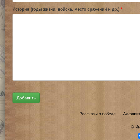
История (годы жизни, войска, место сражений и др.)
*
Рассказы о победе
Алфавит
©
Ин