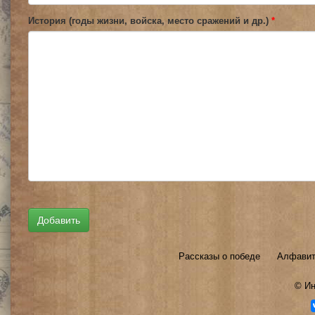
История (годы жизни, войска, место сражений и др.)
*
Рассказы о победе
Алфавит
©
Ин