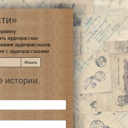
ти»
проекту
ать аудиорассказ
вание аудиорассказов
ии с аудиорассказами
е истории.