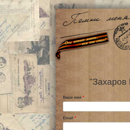
"Захаров 
Ваше имя
*
Email
*