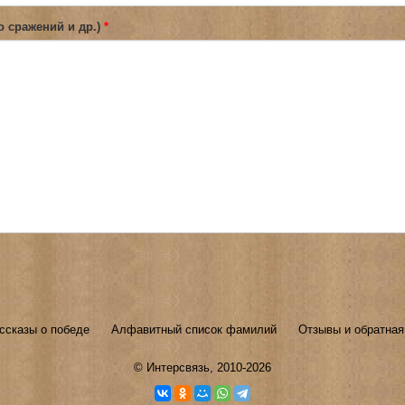
о сражений и др.)
*
ссказы о победе
Алфавитный список фамилий
Отзывы и обратная
©
Интерсвязь
, 2010-2026