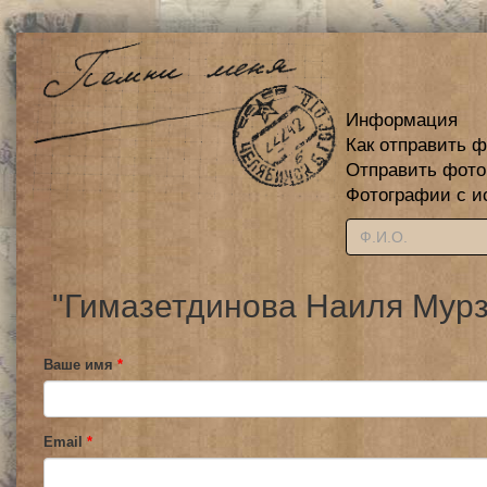
Информация
Как отправить 
Отправить фот
Фотографии с и
"Гимазетдинова Наиля Мурз
Ваше имя
*
Email
*