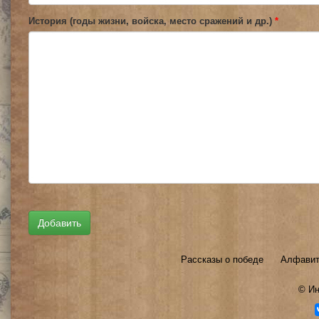
История (годы жизни, войска, место сражений и др.)
*
Рассказы о победе
Алфавит
©
Ин