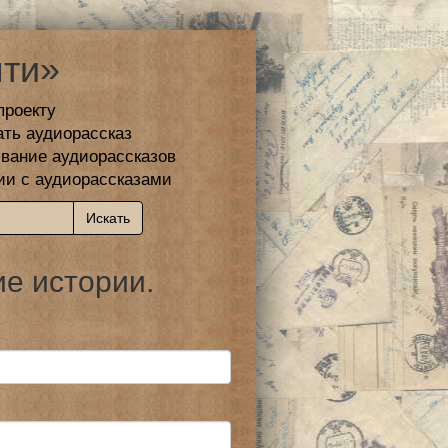
ти»
проекту
ать аудиорассказ
вание аудиорассказов
ии с аудиорассказами
е истории.