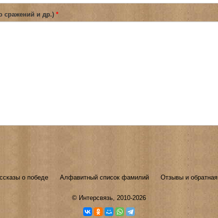
о сражений и др.)
*
ссказы о победе
Алфавитный список фамилий
Отзывы и обратная
©
Интерсвязь
, 2010-2026