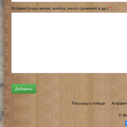
История (годы жизни, войска, место сражений и др.)
*
Рассказы о победе
Алфавит
©
Ин