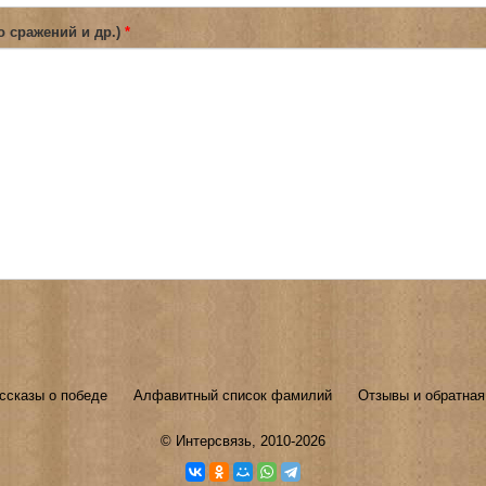
о сражений и др.)
*
ссказы о победе
Алфавитный список фамилий
Отзывы и обратная
©
Интерсвязь
, 2010-2026