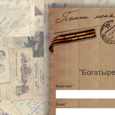
"Богатыре
Ваше имя
*
Email
*