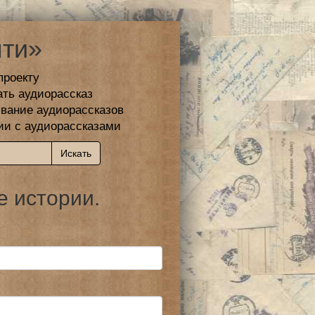
ти»
проекту
ать аудиорассказ
вание аудиорассказов
ии с аудиорассказами
е истории.