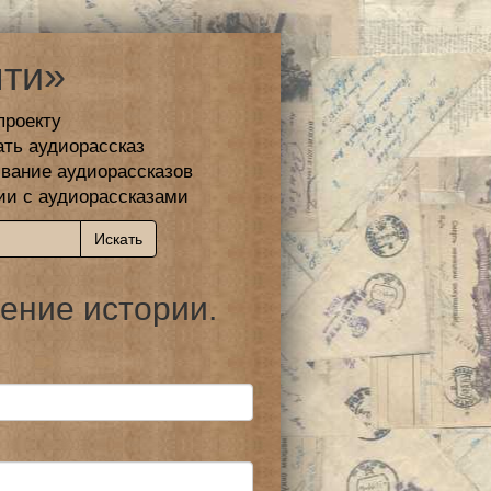
ти»
проекту
ать аудиорассказ
вание аудиорассказов
ии с аудиорассказами
ение истории.