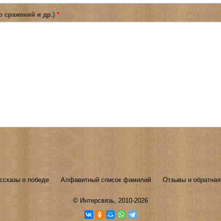
о сражений и др.)
*
ссказы о победе
Алфавитный список фамилий
Отзывы и обратная
©
Интерсвязь
, 2010-2026