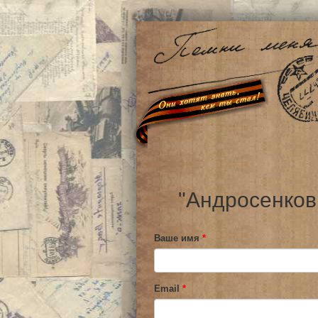
"Андросенков
Ваше имя
*
Email
*