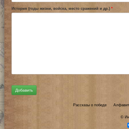
История (годы жизни, войска, место сражений и др.)
*
Рассказы о победе
Алфавит
©
Ин