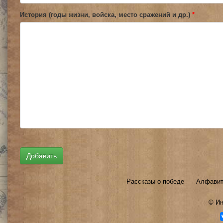
История (годы жизни, войска, место сражений и др.)
*
Рассказы о победе
Алфавит
©
Ин