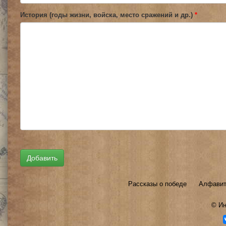
История (годы жизни, войска, место сражений и др.)
*
Рассказы о победе
Алфавит
©
Ин