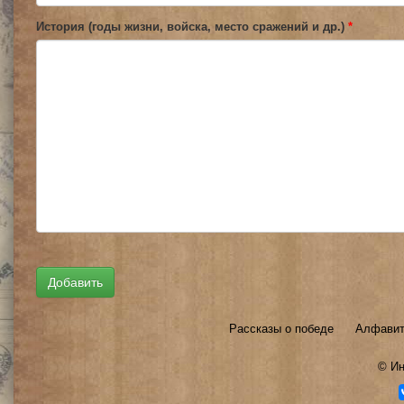
История (годы жизни, войска, место сражений и др.)
*
Рассказы о победе
Алфавит
©
Ин