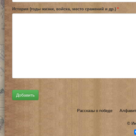
История (годы жизни, войска, место сражений и др.)
*
Рассказы о победе
Алфавит
©
Ин