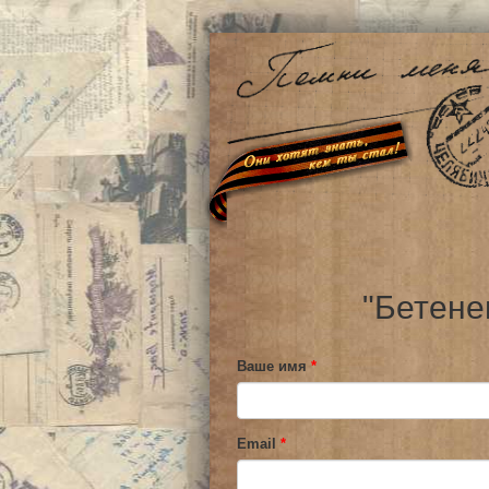
"Бетене
Ваше имя
*
Email
*