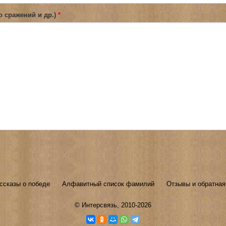
о сражений и др.)
*
ссказы о победе
Алфавитный список фамилий
Отзывы и обратная
©
Интерсвязь
, 2010-2026