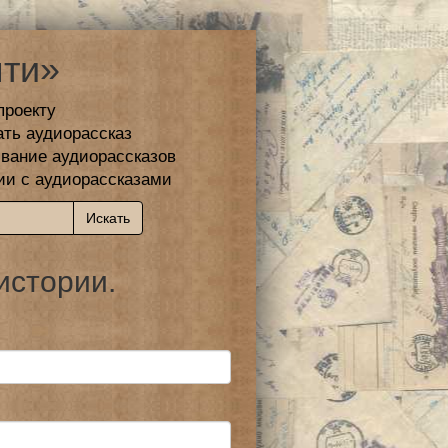
ти»
проекту
ать аудиорассказ
вание аудиорассказов
ии с аудиорассказами
истории.