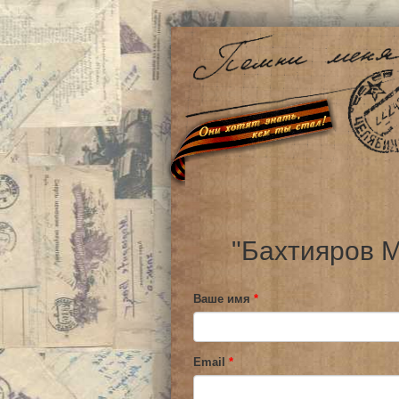
"Бахтияров М
Ваше имя
*
Email
*