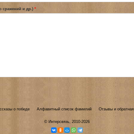
о сражений и др.)
*
ссказы о победе
Алфавитный список фамилий
Отзывы и обратная
©
Интерсвязь
, 2010-2026