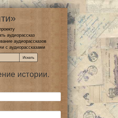
ти»
проекту
ать аудиорассказ
вание аудиорассказов
ии с аудиорассказами
ение истории.