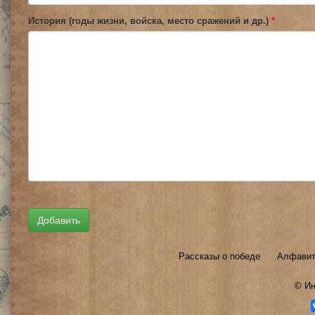
История (годы жизни, войска, место сражений и др.)
*
Рассказы о победе
Алфавит
©
Ин