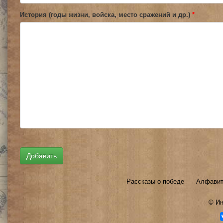
История (годы жизни, войска, место сражений и др.)
*
Рассказы о победе
Алфавит
©
Ин