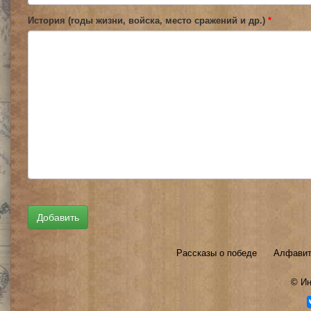
История (годы жизни, войска, место сражений и др.)
*
Рассказы о победе
Алфавит
©
Ин