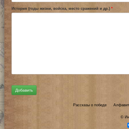
История (годы жизни, войска, место сражений и др.)
*
Рассказы о победе
Алфавит
©
Ин