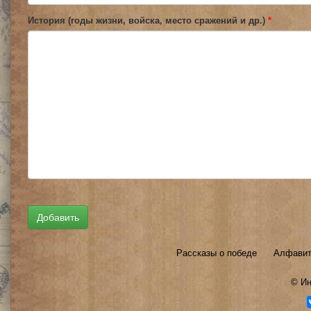
История (годы жизни, войска, место сражений и др.)
*
Рассказы о победе
Алфавит
©
Ин