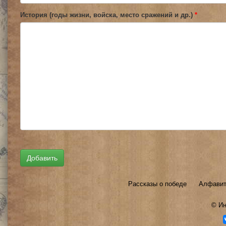
История (годы жизни, войска, место сражений и др.)
*
Рассказы о победе
Алфавит
©
Ин