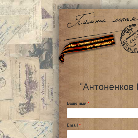
"Антоненков 
Ваше имя
*
Email
*