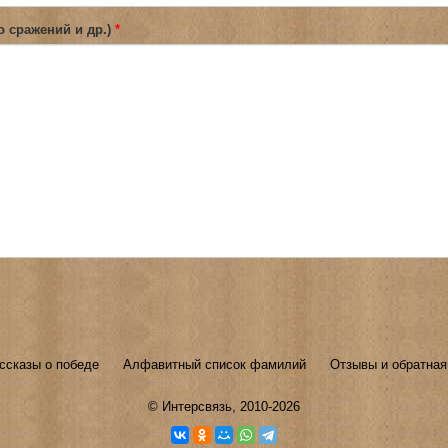
о сражений и др.)
*
ссказы о победе
Алфавитный список фамилий
Отзывы и обратная
©
Интерсвязь
, 2010-2026