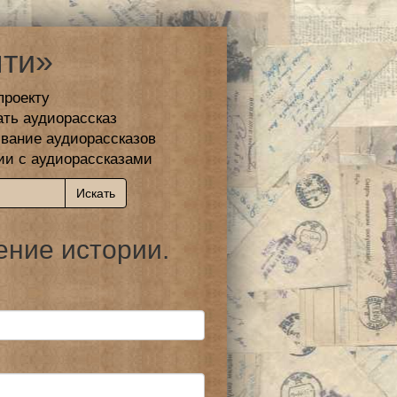
ти»
проекту
ать аудиорассказ
вание аудиорассказов
ии с аудиорассказами
ение истории.