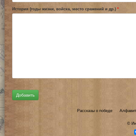
История (годы жизни, войска, место сражений и др.)
*
Рассказы о победе
Алфавит
©
Ин