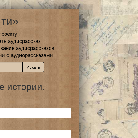
ти»
проекту
ать аудиорассказ
вание аудиорассказов
ии с аудиорассказами
е истории.