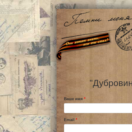
"Дубровин
Ваше имя
*
Email
*