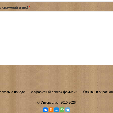
о сражений и др.)
*
ссказы о победе
Алфавитный список фамилий
Отзывы и обратная
©
Интерсвязь
, 2010-2026