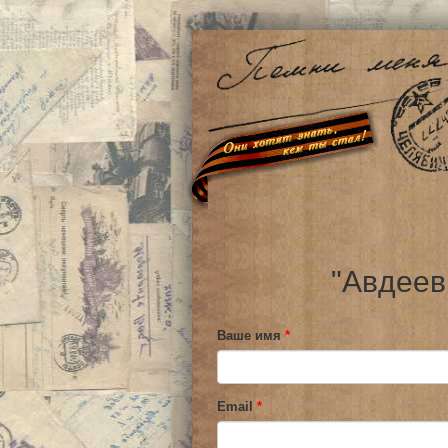
"Авдеев
Ваше имя
*
Email
*