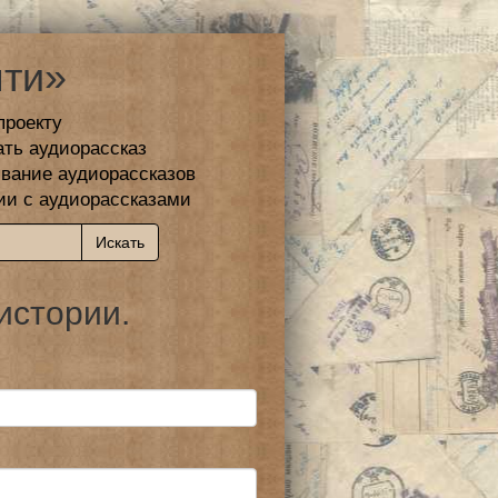
ти»
проекту
ать аудиорассказ
вание аудиорассказов
ии с аудиорассказами
истории.