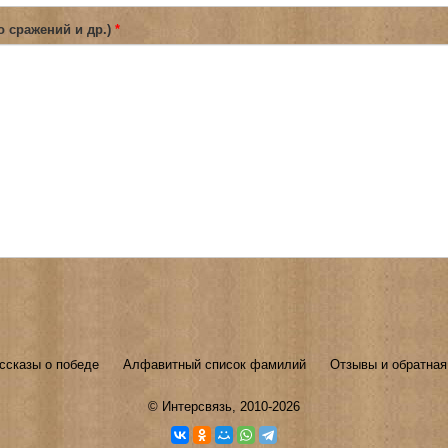
о сражений и др.)
*
ссказы о победе
Алфавитный список фамилий
Отзывы и обратная
©
Интерсвязь
, 2010-2026