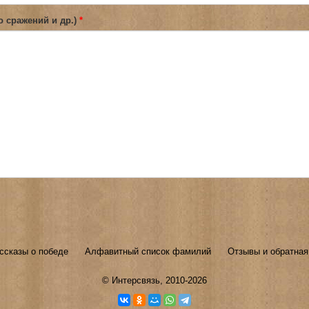
о сражений и др.)
*
ссказы о победе
Алфавитный список фамилий
Отзывы и обратная
©
Интерсвязь
, 2010-2026