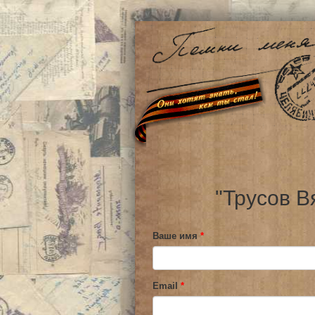
"Трусов В
Ваше имя
*
Email
*