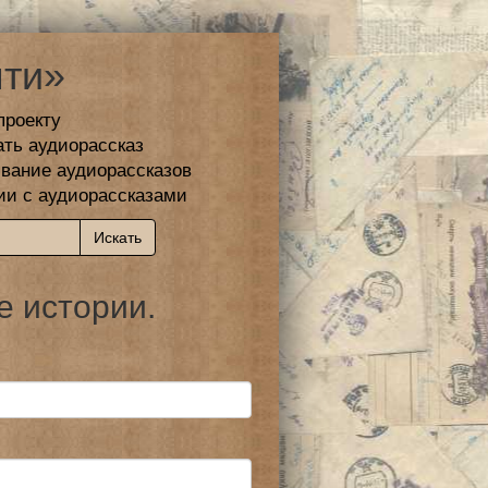
ти»
проекту
ать аудиорассказ
вание аудиорассказов
ии с аудиорассказами
е истории.