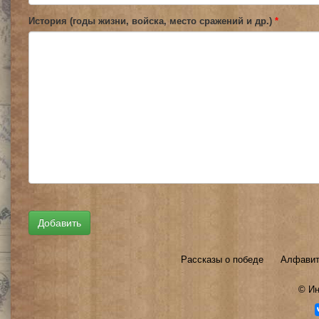
История (годы жизни, войска, место сражений и др.)
*
Рассказы о победе
Алфавит
©
Ин