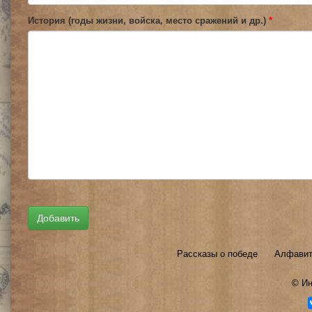
История (годы жизни, войска, место сражений и др.)
*
Рассказы о победе
Алфавит
©
Ин