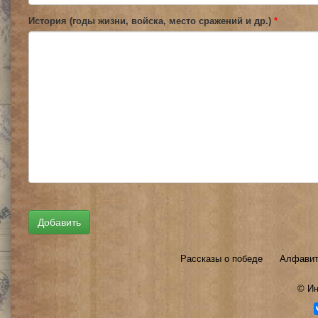
История (годы жизни, войска, место сражений и др.)
*
Рассказы о победе
Алфавит
©
Ин