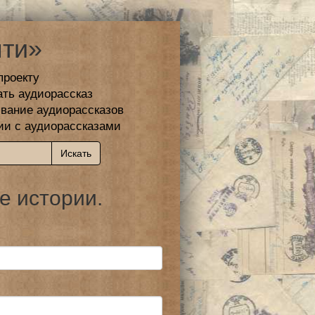
ти»
проекту
ать аудиорассказ
вание аудиорассказов
ии с аудиорассказами
е истории.