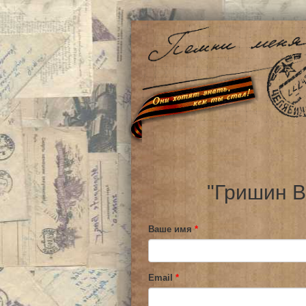
"Гришин В
Ваше имя
*
Email
*