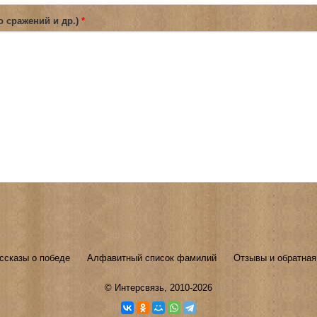
о сражений и др.)
*
ссказы о победе
Алфавитный список фамилий
Отзывы и обратная
©
Интерсвязь
, 2010-2026